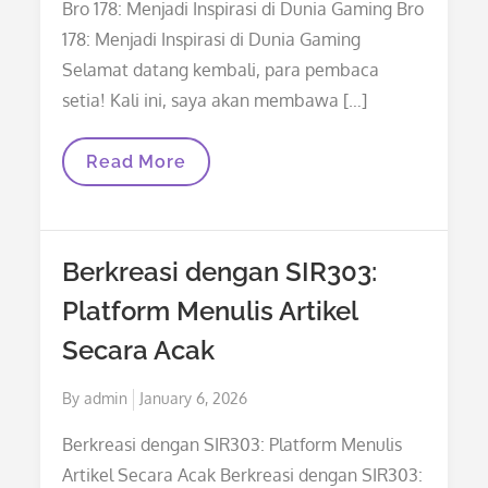
Bro 178: Menjadi Inspirasi di Dunia Gaming Bro
178: Menjadi Inspirasi di Dunia Gaming
Selamat datang kembali, para pembaca
setia! Kali ini, saya akan membawa […]
Bro
Read More
178:
Menjadi
Inspirasi
Di
Dunia
Berkreasi dengan SIR303:
Gaming
Platform Menulis Artikel
Secara Acak
Posted
By
admin
January 6, 2026
on
Berkreasi dengan SIR303: Platform Menulis
Artikel Secara Acak Berkreasi dengan SIR303: