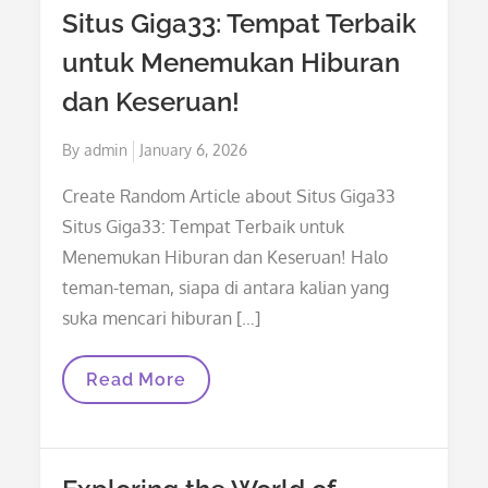
Situs Giga33: Tempat Terbaik
untuk Menemukan Hiburan
dan Keseruan!
Posted
By
admin
January 6, 2026
on
Create Random Article about Situs Giga33
Situs Giga33: Tempat Terbaik untuk
Menemukan Hiburan dan Keseruan! Halo
teman-teman, siapa di antara kalian yang
suka mencari hiburan […]
Situs
Read More
Giga33:
Tempat
Terbaik
Untuk
Menemukan