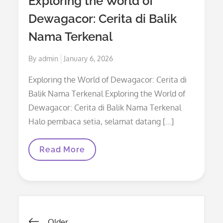
Exploring the World of
Hiburan
Dan
Dewagacor: Cerita di Balik
Keseruan!
Nama Terkenal
Posted
By
admin
January 6, 2026
on
Exploring the World of Dewagacor: Cerita di
Balik Nama Terkenal Exploring the World of
Dewagacor: Cerita di Balik Nama Terkenal
Halo pembaca setia, selamat datang […]
Exploring
Read More
The
World
Of
Dewagacor:
Cerita
Di
Balik
Posts
Nama
Older