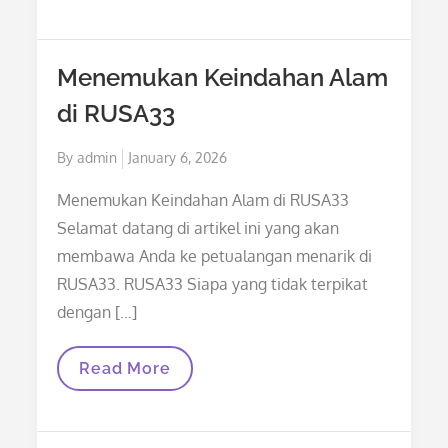
Platform
Terbaik
Untuk
Pengalaman
Menemukan Keindahan Alam
Travel
Yang
di RUSA33
Luar
Biasa
Posted
By
admin
January 6, 2026
on
Menemukan Keindahan Alam di RUSA33
Selamat datang di artikel ini yang akan
membawa Anda ke petualangan menarik di
RUSA33. RUSA33 Siapa yang tidak terpikat
dengan […]
Menemukan
Read More
Keindahan
Alam
Di
RUSA33