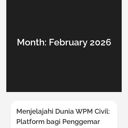
Month:
February 2026
Menjelajahi Dunia WPM Civil:
Platform bagi Penggemar