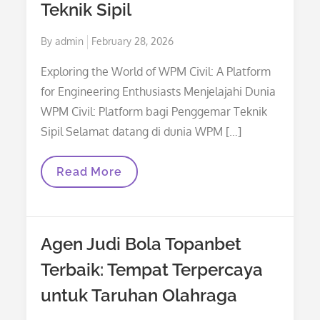
Teknik Sipil
Posted
By
admin
February 28, 2026
on
Exploring the World of WPM Civil: A Platform
for Engineering Enthusiasts Menjelajahi Dunia
WPM Civil: Platform bagi Penggemar Teknik
Sipil Selamat datang di dunia WPM […]
Menjelajahi
Read More
Dunia
WPM
Civil:
Platform
Bagi
Agen Judi Bola Topanbet
Penggemar
Teknik
Terbaik: Tempat Terpercaya
Sipil
untuk Taruhan Olahraga