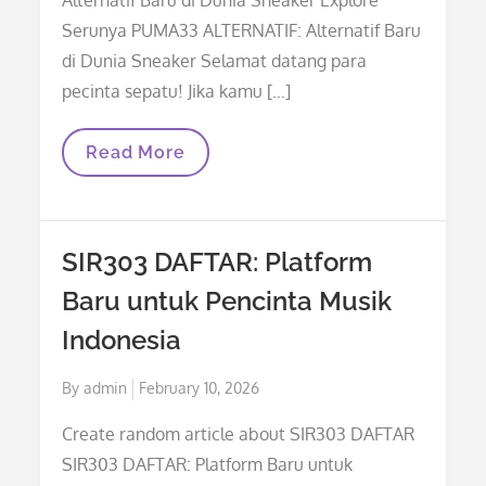
Alternatif Baru di Dunia Sneaker Explore
Serunya PUMA33 ALTERNATIF: Alternatif Baru
di Dunia Sneaker Selamat datang para
pecinta sepatu! Jika kamu […]
Explore
Read More
Serunya
PUMA33
ALTERNATIF:
Alternatif
Baru
SIR303 DAFTAR: Platform
Di
Dunia
Baru untuk Pencinta Musik
Sneaker
Indonesia
Posted
By
admin
February 10, 2026
on
Create random article about SIR303 DAFTAR
SIR303 DAFTAR: Platform Baru untuk