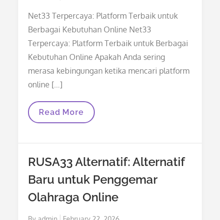
on
Net33 Terpercaya: Platform Terbaik untuk
Berbagai Kebutuhan Online Net33
Terpercaya: Platform Terbaik untuk Berbagai
Kebutuhan Online Apakah Anda sering
merasa kebingungan ketika mencari platform
online […]
Net33
Read More
Terpercaya:
Platform
Terbaik
Untuk
Berbagai
RUSA33 Alternatif: Alternatif
Kebutuhan
Online
Baru untuk Penggemar
Olahraga Online
Posted
By
admin
February 22, 2026