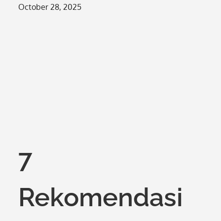
Posted
October 28, 2025
on
7
Rekomendasi