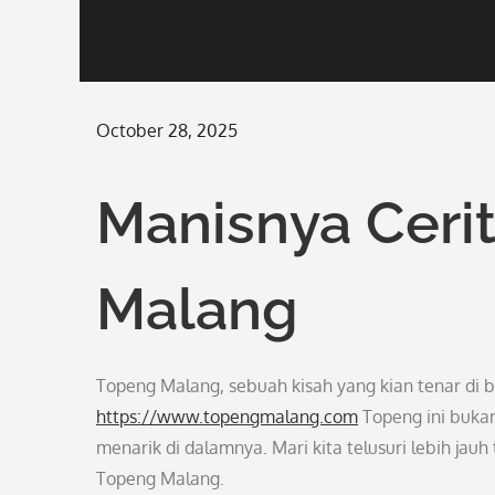
Posted
October 28, 2025
on
Manisnya Cerit
Malang
Topeng Malang, sebuah kisah yang kian tenar di b
https://www.topengmalang.com
Topeng ini bukan
menarik di dalamnya. Mari kita telusuri lebih j
Topeng Malang.