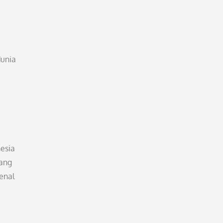
dunia
esia
yang
enal