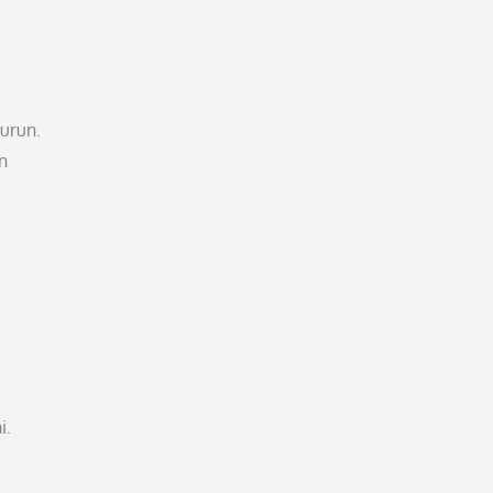
urun.
n
i.