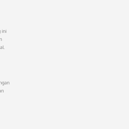
 ini
n
al.
angan
an