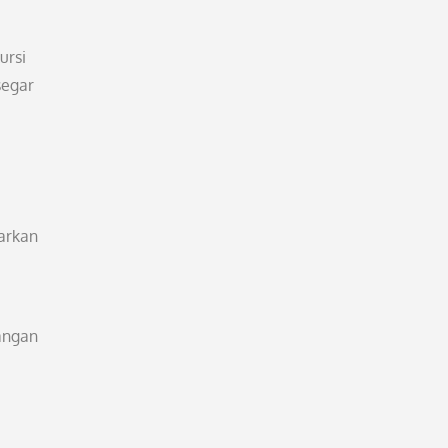
ursi
segar
arkan
uangan