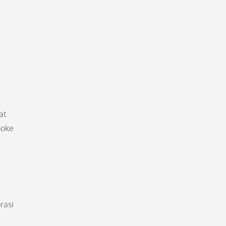
at
moke
rasi