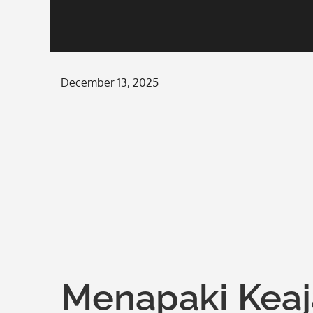
Posted
December 13, 2025
on
Menapaki Keaj