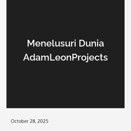
Menelusuri Dunia
AdamLeonProjects
Posted
October 28, 2025
on