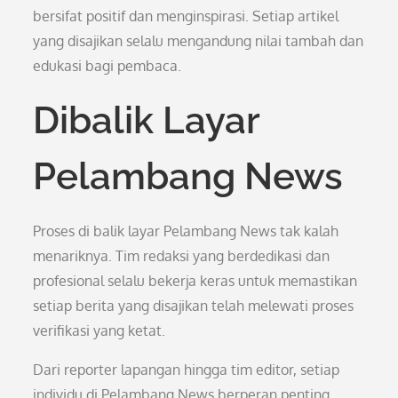
bersifat positif dan menginspirasi. Setiap artikel
yang disajikan selalu mengandung nilai tambah dan
edukasi bagi pembaca.
Dibalik Layar
Pelambang News
Proses di balik layar Pelambang News tak kalah
menariknya. Tim redaksi yang berdedikasi dan
profesional selalu bekerja keras untuk memastikan
setiap berita yang disajikan telah melewati proses
verifikasi yang ketat.
Dari reporter lapangan hingga tim editor, setiap
individu di Pelambang News berperan penting