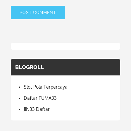
BLOGROLL
Slot Pola Terpercaya
Daftar PUMA33
JIN33 Daftar