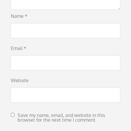
Name
*
Email
*
Website
Save my name, email, and website in this
browser for the next time I comment.