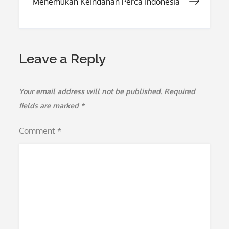
Menemukan Keindahan Perca Indonesia
Leave a Reply
Your email address will not be published.
Required
fields are marked
*
Comment
*