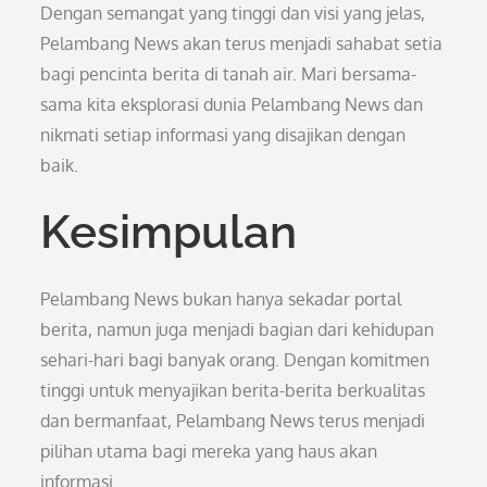
Dengan semangat yang tinggi dan visi yang jelas,
Pelambang News akan terus menjadi sahabat setia
bagi pencinta berita di tanah air. Mari bersama-
sama kita eksplorasi dunia Pelambang News dan
nikmati setiap informasi yang disajikan dengan
baik.
Kesimpulan
Pelambang News bukan hanya sekadar portal
berita, namun juga menjadi bagian dari kehidupan
sehari-hari bagi banyak orang. Dengan komitmen
tinggi untuk menyajikan berita-berita berkualitas
dan bermanfaat, Pelambang News terus menjadi
pilihan utama bagi mereka yang haus akan
informasi.