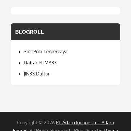
BLOGROLL
Slot Pola Terpercaya
Daftar PUMA33
JIN33 Daftar
Copyright © 2026
PT Adaro Indonesia – Adaro
Energy
. All Rights Reserved | Blog Diary by
Theme