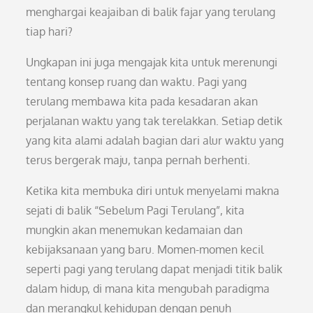
menghargai keajaiban di balik fajar yang terulang
tiap hari?
Ungkapan ini juga mengajak kita untuk merenungi
tentang konsep ruang dan waktu. Pagi yang
terulang membawa kita pada kesadaran akan
perjalanan waktu yang tak terelakkan. Setiap detik
yang kita alami adalah bagian dari alur waktu yang
terus bergerak maju, tanpa pernah berhenti.
Ketika kita membuka diri untuk menyelami makna
sejati di balik “Sebelum Pagi Terulang”, kita
mungkin akan menemukan kedamaian dan
kebijaksanaan yang baru. Momen-momen kecil
seperti pagi yang terulang dapat menjadi titik balik
dalam hidup, di mana kita mengubah paradigma
dan merangkul kehidupan dengan penuh