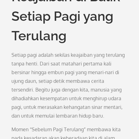
Setiap Pagi yang
Terulang
Setiap pagi adalah sekilas keajaiban yang terulang
tanpa henti. Dari saat matahari pertama kali
bersinar hingga embun pagi yang menari-nari di
ujung daun, setiap detik membawa cerita
tersendiri. Begitu juga dengan kita, manusia yang
dihadiahkan kesempatan untuk menghirup udara
pagi, untuk merasakan kehangatan sinar mentari,
dan untuk memulai lembaran hidup baru.
Momen “Sebelum Pagi Terulang” membawa kita
pada kesadaran akan keberadaan kita di alam