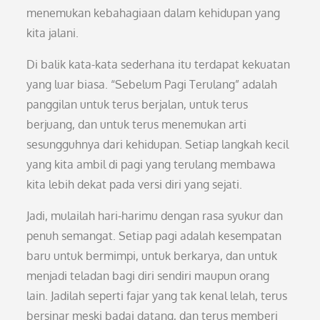
menemukan kebahagiaan dalam kehidupan yang
kita jalani.
Di balik kata-kata sederhana itu terdapat kekuatan
yang luar biasa. “Sebelum Pagi Terulang” adalah
panggilan untuk terus berjalan, untuk terus
berjuang, dan untuk terus menemukan arti
sesungguhnya dari kehidupan. Setiap langkah kecil
yang kita ambil di pagi yang terulang membawa
kita lebih dekat pada versi diri yang sejati.
Jadi, mulailah hari-harimu dengan rasa syukur dan
penuh semangat. Setiap pagi adalah kesempatan
baru untuk bermimpi, untuk berkarya, dan untuk
menjadi teladan bagi diri sendiri maupun orang
lain. Jadilah seperti fajar yang tak kenal lelah, terus
bersinar meski badai datang, dan terus memberi