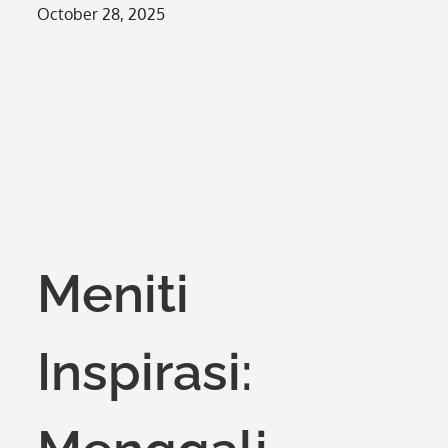
Posted
October 28, 2025
on
Meniti
Inspirasi: