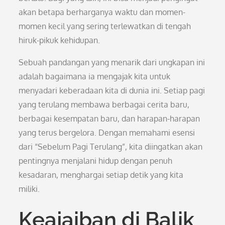
akan betapa berharganya waktu dan momen-
momen kecil yang sering terlewatkan di tengah
hiruk-pikuk kehidupan.
Sebuah pandangan yang menarik dari ungkapan ini
adalah bagaimana ia mengajak kita untuk
menyadari keberadaan kita di dunia ini. Setiap pagi
yang terulang membawa berbagai cerita baru,
berbagai kesempatan baru, dan harapan-harapan
yang terus bergelora. Dengan memahami esensi
dari “Sebelum Pagi Terulang”, kita diingatkan akan
pentingnya menjalani hidup dengan penuh
kesadaran, menghargai setiap detik yang kita
miliki.
Keajaiban di Balik