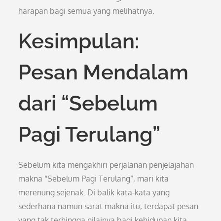
harapan bagi semua yang melihatnya.
Kesimpulan:
Pesan Mendalam
dari “Sebelum
Pagi Terulang”
Sebelum kita mengakhiri perjalanan penjelajahan
makna “Sebelum Pagi Terulang”, mari kita
merenung sejenak. Di balik kata-kata yang
sederhana namun sarat makna itu, terdapat pesan
yang tak terhingga nilainya bagi kehidupan kita.