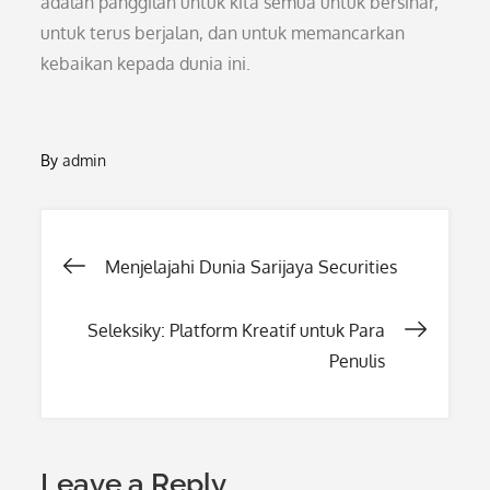
adalah panggilan untuk kita semua untuk bersinar,
untuk terus berjalan, dan untuk memancarkan
kebaikan kepada dunia ini.
By
admin
Post
Menjelajahi Dunia Sarijaya Securities
navigation
Seleksiky: Platform Kreatif untuk Para
Penulis
Leave a Reply