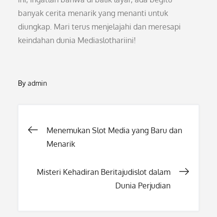
banyak cerita menarik yang menanti untuk
diungkap. Mari terus menjelajahi dan meresapi
keindahan dunia Mediaslothariini!
By
admin
Post
Menemukan Slot Media yang Baru dan
Menarik
navigation
Misteri Kehadiran Beritajudislot dalam
Dunia Perjudian