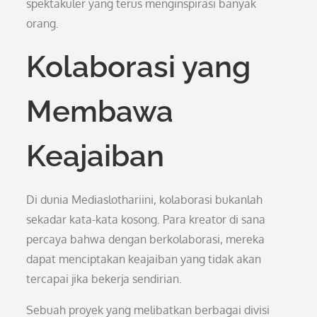
spektakuler yang terus menginspirasi banyak
orang.
Kolaborasi yang
Membawa
Keajaiban
Di dunia Mediaslothariini, kolaborasi bukanlah
sekadar kata-kata kosong. Para kreator di sana
percaya bahwa dengan berkolaborasi, mereka
dapat menciptakan keajaiban yang tidak akan
tercapai jika bekerja sendirian.
Sebuah proyek yang melibatkan berbagai divisi