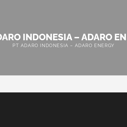
DARO INDONESIA – ADARO E
PT ADARO INDONESIA – ADARO ENERGY