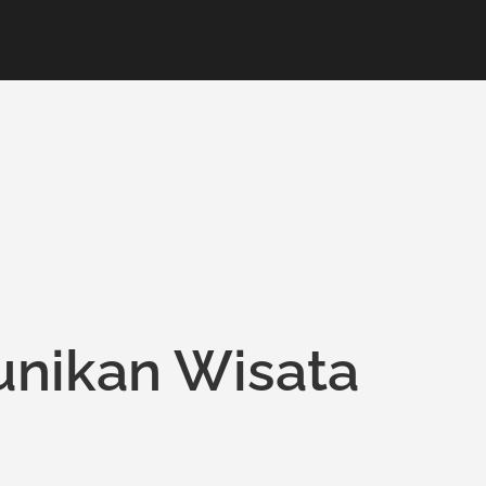
unikan Wisata