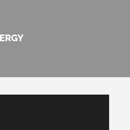
NERGY