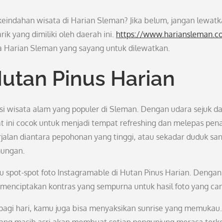
eindahan wisata di Harian Sleman? Jika belum, jangan lewat
k yang dimiliki oleh daerah ini.
https://www.hariansleman.c
ta Harian Sleman yang sayang untuk dilewatkan.
utan Pinus Harian
si wisata alam yang populer di Sleman. Dengan udara sejuk d
 ini cocok untuk menjadi tempat refreshing dan melepas pena
alan diantara pepohonan yang tinggi, atau sekadar duduk sant
nungan.
u spot-spot foto Instagramable di Hutan Pinus Harian. Dengan
menciptakan kontras yang sempurna untuk hasil foto yang can
 pagi hari, kamu juga bisa menyaksikan sunrise yang memukau.