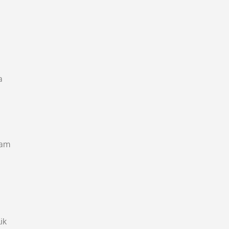
a
u
lam
ik