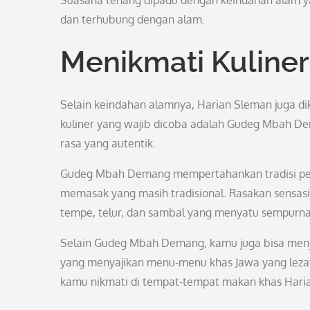
Suasana tenang dipadu dengan keindahan alam y
dan terhubung dengan alam.
Menikmati Kuline
Selain keindahan alamnya, Harian Sleman juga di
kuliner yang wajib dicoba adalah Gudeg Mbah De
rasa yang autentik.
Gudeg Mbah Demang mempertahankan tradisi pen
memasak yang masih tradisional. Rasakan sensasi 
tempe, telur, dan sambal yang menyatu sempurna
Selain Gudeg Mbah Demang, kamu juga bisa menje
yang menyajikan menu-menu khas Jawa yang lezat.
kamu nikmati di tempat-tempat makan khas Hari