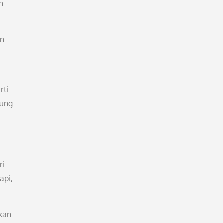
n
an
n
rti
ung.
ri
api,
kan