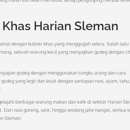
ang masih asri akan membuat setiap pengunjung merasa terk
r Khas Harian Sleman
kenal dengan kuliner khas yang menggugah selera. Salah satu
mang, sebuah warung kecil yang menyajikan gudeg dengan ci
yajian gudeg dengan menggunakan tungku arang dan cara
gudeg yang legit dan lezat dengan santapan nasi, ayam, tahu
.
lajahi berbagai warung makan dan kafe di sekitar Harian Sl
 Dari nasi goreng, sate, hingga wedang jahe hangat, semua b
an Sleman.