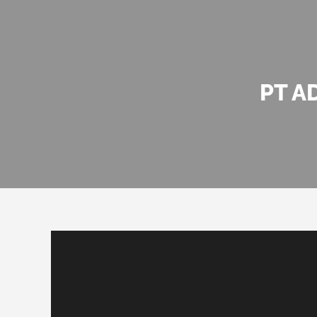
Skip
to
content
PT A