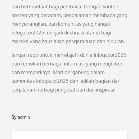
dan bermanfaat bagi pembaca. Dengan konten-
konten yang beragam, pengalaman membaca yang
menyenangkan, dan komunitas yang hangat,
Infogacor2025 menjadi destinasi utama bagi
mereka yang haus akan pengetahuan dan hiburan.
Jangan ragu untuk menjelajahi dunia Infogacor2025
dan temukan berbagai informasi yang menghibur
dan memperkaya. Mari bergabung dalam
komunitas Infogacor2025 dan jadilah bagian dari
perjalanan berbagi pengetahuan dan inspirasi!
By
admin