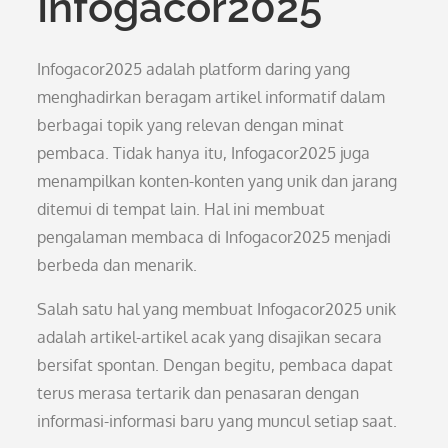
Infogacor2025
Infogacor2025 adalah platform daring yang
menghadirkan beragam artikel informatif dalam
berbagai topik yang relevan dengan minat
pembaca. Tidak hanya itu, Infogacor2025 juga
menampilkan konten-konten yang unik dan jarang
ditemui di tempat lain. Hal ini membuat
pengalaman membaca di Infogacor2025 menjadi
berbeda dan menarik.
Salah satu hal yang membuat Infogacor2025 unik
adalah artikel-artikel acak yang disajikan secara
bersifat spontan. Dengan begitu, pembaca dapat
terus merasa tertarik dan penasaran dengan
informasi-informasi baru yang muncul setiap saat.