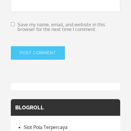
Save my name, email, and website in this
browser for the next time I comment.
BLOGROLL
Slot Pola Terpercaya