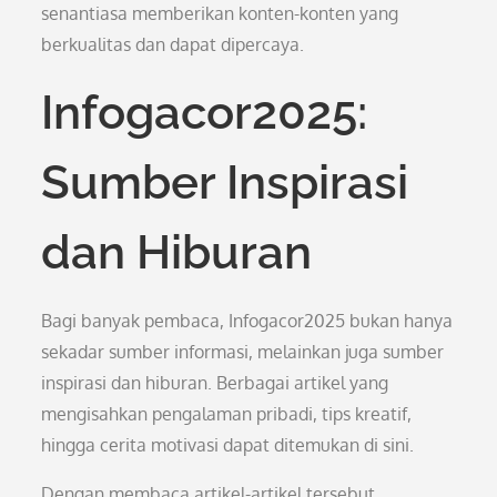
senantiasa memberikan konten-konten yang
berkualitas dan dapat dipercaya.
Infogacor2025:
Sumber Inspirasi
dan Hiburan
Bagi banyak pembaca, Infogacor2025 bukan hanya
sekadar sumber informasi, melainkan juga sumber
inspirasi dan hiburan. Berbagai artikel yang
mengisahkan pengalaman pribadi, tips kreatif,
hingga cerita motivasi dapat ditemukan di sini.
Dengan membaca artikel-artikel tersebut,