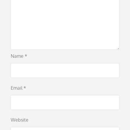
Name
*
Email
*
Website