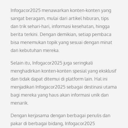
Infogacor2025 menawarkan konten-konten yang
sangat beragam, mulai dari artikel hiburan, tips
dan trik sehari-hari, informasi kesehatan, hingga
berita terkini. Dengan demikian, setiap pembaca
bisa menemukan topik yang sesuai dengan minat
dan kebutuhan mereka.
Selain itu, Infogacor2025 juga seringkali
menghadirkan konten-konten spesial yang eksklusif
dan tidak dapat ditemui di platform lain. Hal ini
menjadikan Infogacor2025 sebagai destinasi utama
bagi mereka yang haus akan informasi unik dan
menarik.
Dengan kerjasama dengan berbagai penulis dan
pakar di berbagai bidang, Infogacor2025