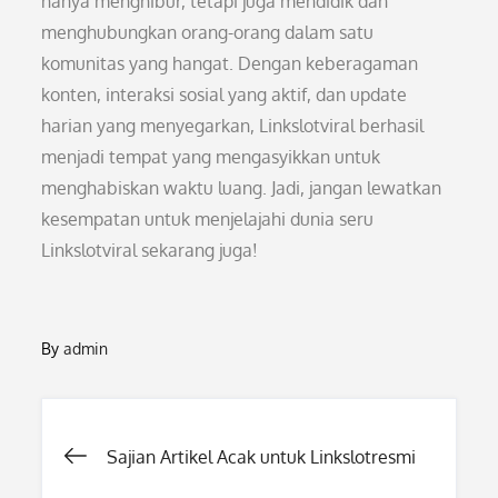
hanya menghibur, tetapi juga mendidik dan
menghubungkan orang-orang dalam satu
komunitas yang hangat. Dengan keberagaman
konten, interaksi sosial yang aktif, dan update
harian yang menyegarkan, Linkslotviral berhasil
menjadi tempat yang mengasyikkan untuk
menghabiskan waktu luang. Jadi, jangan lewatkan
kesempatan untuk menjelajahi dunia seru
Linkslotviral sekarang juga!
By
admin
Post
Sajian Artikel Acak untuk Linkslotresmi