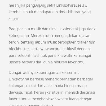
heran jika pengunjung setia Linkslotviral selalu
kembali untuk mendapatkan dosis hiburan yang
segar.
Bagi pecinta musik dan film, Linkslotviral juga tidak
ketinggalan. Mereka rutin menghadirkan ulasan
terkini tentang album musik terpopuler, trailer film
blockbuster, serta wawancara eksklusif dengan
para selebriti. Jadi, tak perlu khawatir kehilangan
update terbaru dari dunia hiburan favoritmu!
Dengan adanya keberagaman konten ini,
Linkslotviral berhasil menarik perhatian berbagai
kalangan, mulai dari anak muda hingga orang
dewasa. Tidak heran jika situs ini menjadi destinasi
favorit untuk menghabiskan waktu luang dengan
cara yang menyenangkan.