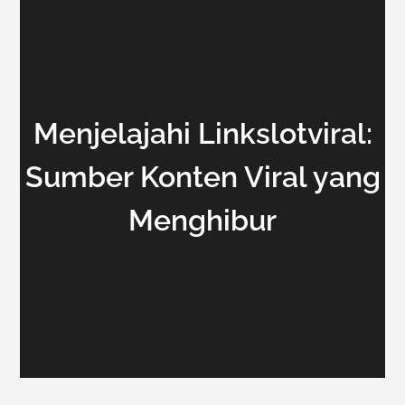
Menjelajahi Linkslotviral:
Sumber Konten Viral yang
Menghibur