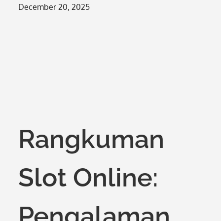
Posted
December 20, 2025
on
Rangkuman
Slot Online:
Pengalaman