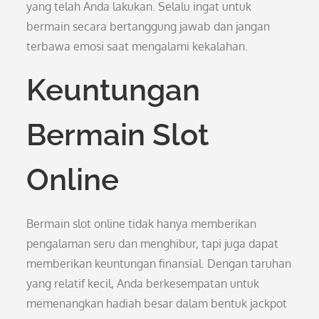
yang telah Anda lakukan. Selalu ingat untuk
bermain secara bertanggung jawab dan jangan
terbawa emosi saat mengalami kekalahan.
Keuntungan
Bermain Slot
Online
Bermain slot online tidak hanya memberikan
pengalaman seru dan menghibur, tapi juga dapat
memberikan keuntungan finansial. Dengan taruhan
yang relatif kecil, Anda berkesempatan untuk
memenangkan hadiah besar dalam bentuk jackpot