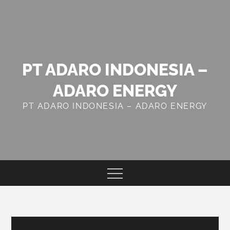
Skip
to
content
PT ADARO INDONESIA –
ADARO ENERGY
PT ADARO INDONESIA – ADARO ENERGY