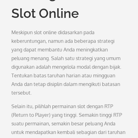
Slot Online
Meskipun slot online didasarkan pada
keberuntungan, namun ada beberapa strategi
yang dapat membantu Anda meningkatkan
peluang menang. Salah satu strategi yang umum
digunakan adalah mengelola modal dengan bijak.
Tentukan batas taruhan harian atau mingguan
Anda dan tetap disiplin dalam mengikuti batasan
tersebut.
Selain itu, pilihlah permainan slot dengan RTP
(Return to Player) yang tinggi. Semakin tinggi RTP
suatu permainan, semakin besar peluang Anda
untuk mendapatkan kembali sebagian dari taruhan