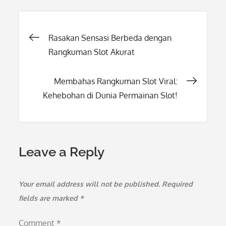
Post
Rasakan Sensasi Berbeda dengan
Rangkuman Slot Akurat
navigation
Membahas Rangkuman Slot Viral:
Kehebohan di Dunia Permainan Slot!
Leave a Reply
Your email address will not be published.
Required
fields are marked
*
Comment
*