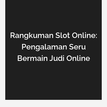
Rangkuman Slot Online:
Pengalaman Seru
Bermain Judi Online