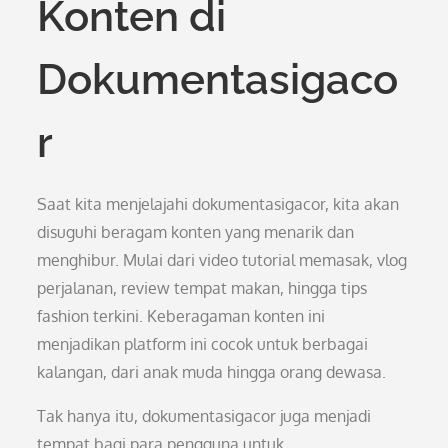
Konten di
Dokumentasigaco
r
Saat kita menjelajahi dokumentasigacor, kita akan
disuguhi beragam konten yang menarik dan
menghibur. Mulai dari video tutorial memasak, vlog
perjalanan, review tempat makan, hingga tips
fashion terkini. Keberagaman konten ini
menjadikan platform ini cocok untuk berbagai
kalangan, dari anak muda hingga orang dewasa.
Tak hanya itu, dokumentasigacor juga menjadi
tempat bagi para pengguna untuk