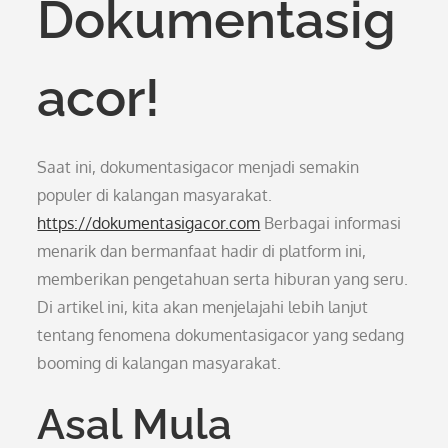
Dokumentasig
acor!
Saat ini, dokumentasigacor menjadi semakin
populer di kalangan masyarakat.
https://dokumentasigacor.com
Berbagai informasi
menarik dan bermanfaat hadir di platform ini,
memberikan pengetahuan serta hiburan yang seru.
Di artikel ini, kita akan menjelajahi lebih lanjut
tentang fenomena dokumentasigacor yang sedang
booming di kalangan masyarakat.
Asal Mula