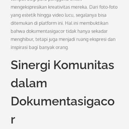
mengekspresikan kreativitas mereka. Dari foto-foto
yang estetik hingga video lucu, segalanya bisa
ditemukan di platform ini. Hal ini membuktikan
bahwa dokumentasigacor tidak hanya sekadar
menghibur, tetapi juga menjadi ruang ekspresi dan
inspirasi bagi banyak orang.
Sinergi Komunitas
dalam
Dokumentasigaco
r