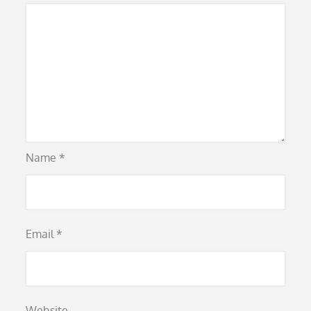
Name
*
Email
*
Website