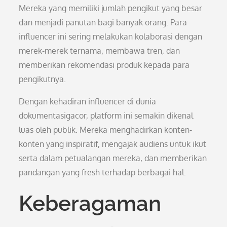
Mereka yang memiliki jumlah pengikut yang besar
dan menjadi panutan bagi banyak orang. Para
influencer ini sering melakukan kolaborasi dengan
merek-merek ternama, membawa tren, dan
memberikan rekomendasi produk kepada para
pengikutnya.
Dengan kehadiran influencer di dunia
dokumentasigacor, platform ini semakin dikenal
luas oleh publik. Mereka menghadirkan konten-
konten yang inspiratif, mengajak audiens untuk ikut
serta dalam petualangan mereka, dan memberikan
pandangan yang fresh terhadap berbagai hal.
Keberagaman