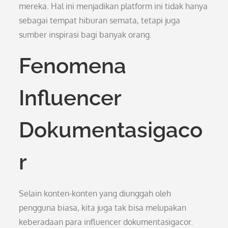
mereka. Hal ini menjadikan platform ini tidak hanya
sebagai tempat hiburan semata, tetapi juga
sumber inspirasi bagi banyak orang.
Fenomena
Influencer
Dokumentasigaco
r
Selain konten-konten yang diunggah oleh
pengguna biasa, kita juga tak bisa melupakan
keberadaan para influencer dokumentasigacor.