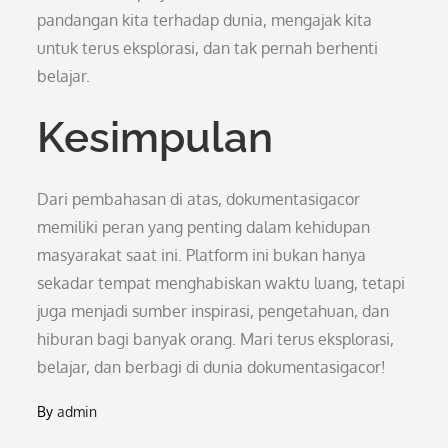
pandangan kita terhadap dunia, mengajak kita
untuk terus eksplorasi, dan tak pernah berhenti
belajar.
Kesimpulan
Dari pembahasan di atas, dokumentasigacor
memiliki peran yang penting dalam kehidupan
masyarakat saat ini. Platform ini bukan hanya
sekadar tempat menghabiskan waktu luang, tetapi
juga menjadi sumber inspirasi, pengetahuan, dan
hiburan bagi banyak orang. Mari terus eksplorasi,
belajar, dan berbagi di dunia dokumentasigacor!
By
admin