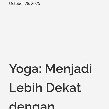
Posted
October 28, 2025
on
Yoga: Menjadi
Lebih Dekat
dengan