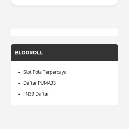
Slot
Online
Di
Jin33
BLOGROLL
Slot Pola Terpercaya
Daftar PUMA33
JIN33 Daftar