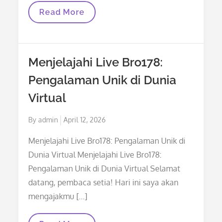
Seru
Read More
Dan
Mengasyikkan
Di
Balik
Acara
Menjelajahi Live Bro178:
Giga33
Event
Pengalaman Unik di Dunia
Virtual
Posted
By
admin
April 12, 2026
on
Menjelajahi Live Bro178: Pengalaman Unik di
Dunia Virtual Menjelajahi Live Bro178:
Pengalaman Unik di Dunia Virtual Selamat
datang, pembaca setia! Hari ini saya akan
mengajakmu […]