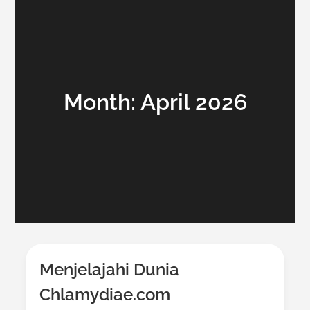
Month:
April 2026
Menjelajahi Dunia
Chlamydiae.com