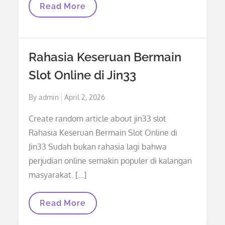
Ingin
Read More
Bermain
Judi
Online?
Cobalah
Pengalaman
Rahasia Keseruan Bermain
Seru
Di
Slot Online di Jin33
TopanHoki4.com!
Posted
By
admin
April 2, 2026
on
Create random article about jin33 slot
Rahasia Keseruan Bermain Slot Online di
Jin33 Sudah bukan rahasia lagi bahwa
perjudian online semakin populer di kalangan
masyarakat. […]
Rahasia
Read More
Keseruan
Bermain