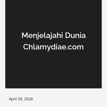
Menjelajahi Dunia
Chlamydiae.com
Posted
April 30, 2026
on