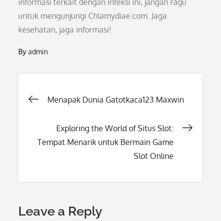
informasi terkait dengan infeksi ini, jangan ragu
untuk mengunjungi Chlamydiae.com. Jaga
kesehatan, jaga informasi!
By
admin
Post
Menapak Dunia Gatotkaca123 Maxwin
navigation
Exploring the World of Situs Slot:
Tempat Menarik untuk Bermain Game
Slot Online
Leave a Reply