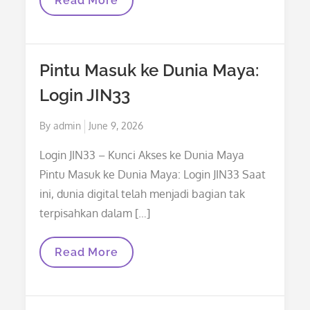
Read More
Dunia
Slot
Online
Di
Link
Pintu Masuk ke Dunia Maya:
Slot88
Login JIN33
Posted
By
admin
June 9, 2026
on
Login JIN33 – Kunci Akses ke Dunia Maya
Pintu Masuk ke Dunia Maya: Login JIN33 Saat
ini, dunia digital telah menjadi bagian tak
terpisahkan dalam […]
Pintu
Read More
Masuk
Ke
Dunia
Maya: