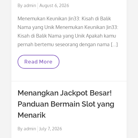
Posted
By
admin
August 6, 2026
on
Menemukan Keunikan Jin33: Kisah di Balik
Nama yang Unik Menemukan Keunikan Jin33:
Kisah di Balik Nama yang Unik Apakah kamu
pernah bertemu seseorang dengan nama […]
Menemukan
Read More
Keunikan
Jin33:
Kisah
Di
Balik
Menangkan Jackpot Besar!
Nama
Yang
Panduan Bermain Slot yang
Unik
Menarik
Posted
By
admin
July 7, 2026
on