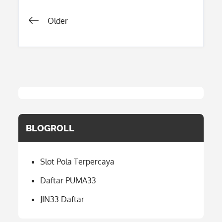
Dunia
Posts
Online
Older
navigation
BLOGROLL
Slot Pola Terpercaya
Daftar PUMA33
JIN33 Daftar