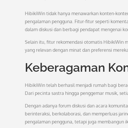
HibikiWin tidak hanya menawarkan konten-konten 
pengalaman pengguna. Fitur-fitur seperti komenta
dalam diskusi dan berbagi pendapat mengenai ko
Selain itu, fitur rekomendasi otomatis HibikiW
yang relevan dengan minat dan preferensi merek
Keberagaman Kom
HibikiWin telah berhasil menjadi rumah bagi be
Dari pecinta sastra hingga penggemar musik, seti
Dengan adanya forum diskusi dan acara komunita
berinteraksi, berkolaborasi, dan memperluas jari
pengalaman pengguna, tetapi juga membangun ikat