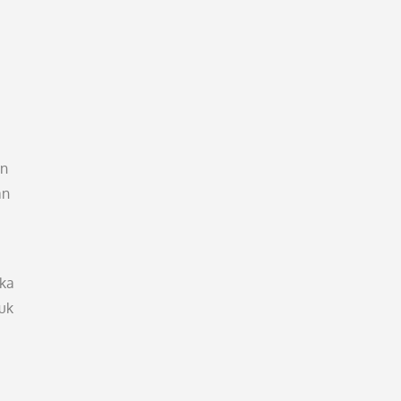
an
an
eka
uk