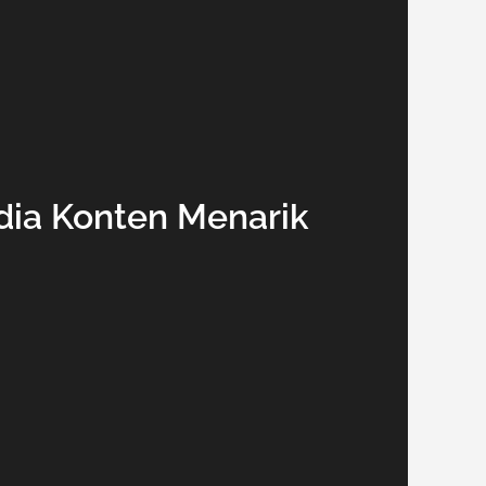
dia Konten Menarik