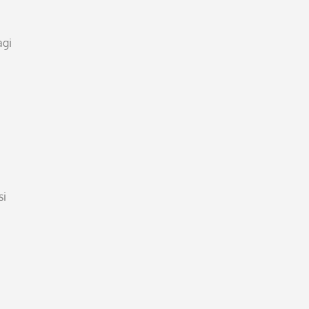
agi
si