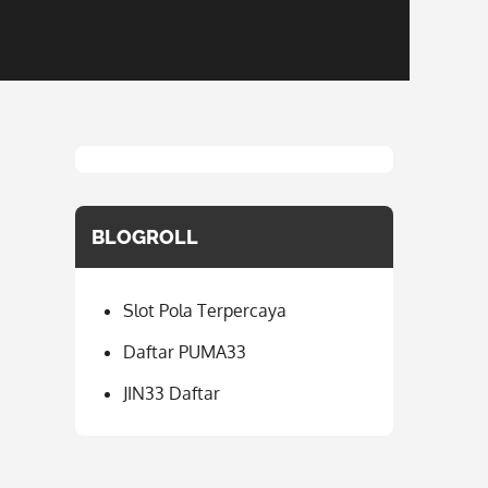
BLOGROLL
Slot Pola Terpercaya
Daftar PUMA33
JIN33 Daftar