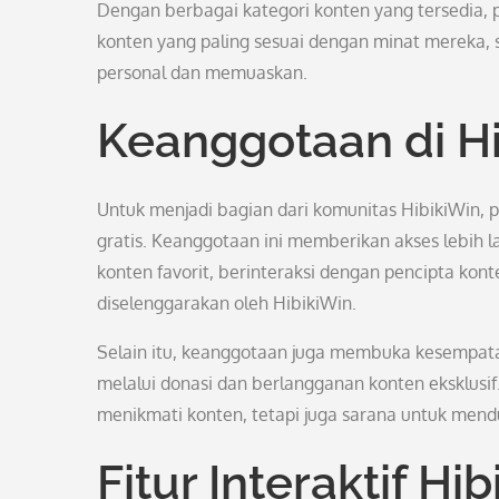
Dengan berbagai kategori konten yang tersedia,
konten yang paling sesuai dengan minat mereka, 
personal dan memuaskan.
Keanggotaan di H
Untuk menjadi bagian dari komunitas HibikiWin
gratis. Keanggotaan ini memberikan akses lebih l
konten favorit, berinteraksi dengan pencipta kon
diselenggarakan oleh HibikiWin.
Selain itu, keanggotaan juga membuka kesempat
melalui donasi dan berlangganan konten eksklusi
menikmati konten, tetapi juga sarana untuk mend
Fitur Interaktif Hi