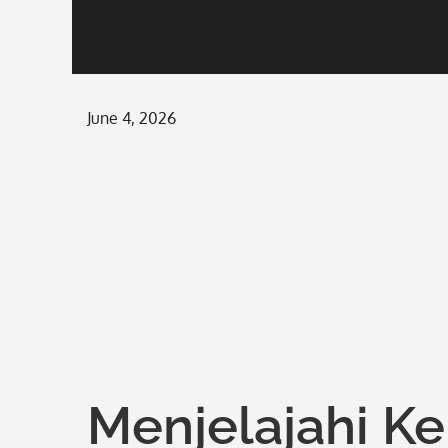
Posted
June 4, 2026
on
Menjelajahi Ke