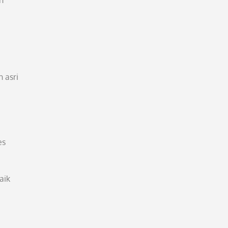
n
 asri
es
aik