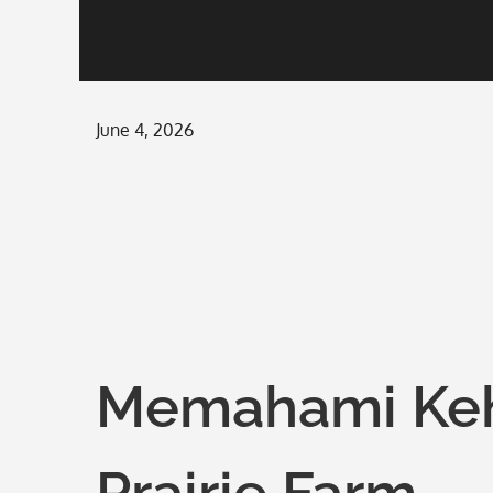
Posted
June 4, 2026
on
Memahami Keh
Prairie Farm