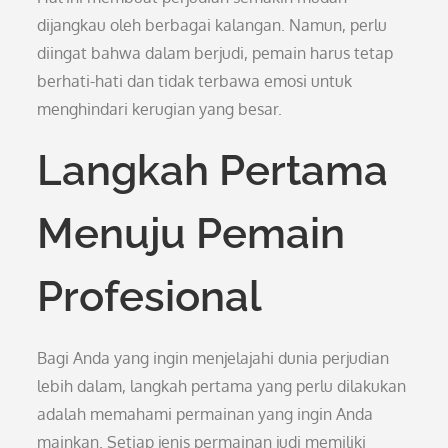
dijangkau oleh berbagai kalangan. Namun, perlu
diingat bahwa dalam berjudi, pemain harus tetap
berhati-hati dan tidak terbawa emosi untuk
menghindari kerugian yang besar.
Langkah Pertama
Menuju Pemain
Profesional
Bagi Anda yang ingin menjelajahi dunia perjudian
lebih dalam, langkah pertama yang perlu dilakukan
adalah memahami permainan yang ingin Anda
mainkan. Setiap jenis permainan judi memiliki