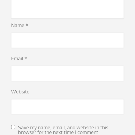
Name
*
Email
*
Website
Save my name, email, and website in this
browser for the next time I comment.