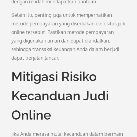
dengan mudah mendapatkan bantuan.
Selain itu, penting juga untuk memperhatikan
metode pembayaran yang disediakan oleh situs judi
online tersebut. Pastikan metode pembayaran
yang digunakan aman dan dapat diandalkan,
sehingga transaksi keuangan Anda dalam berjudi
dapat berjalan lancar.
Mitigasi Risiko
Kecanduan Judi
Online
Jika Anda merasa mulai kecanduan dalam bermain