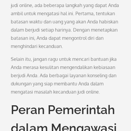
judi online, ada beberapa langkah yang dapat Anda
ambil untuk mengatasi hal ini. Pertama, tentukan
batasan waktu dan uang yang akan Anda habiskan
dalam berjudi setiap harinya. Dengan menetapkan
batasan ini, Anda dapat mengontrol diri dan
menghindari kecanduan.
Selain itu, jangan ragu untuk mencari bantuan jika
Anda merasa kesulitan mengendalikan kebiasaan
berjudi Anda. Ada berbagai layanan konseling dan
dukungan yang siap membantu Anda dalam
mengatasi masalah kecanduan judi online.
Peran Pemerintah
dalam Mengawasi