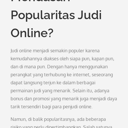
Popularitas Judi
Online?
Judi online menjadi semakin populer karena
kemudahannya diakses oleh siapa pun, kapan pun,
dan di mana pun. Dengan hanya menggunakan
perangkat yang terhubung ke internet, seseorang
dapat langsung terjun ke dalam berbagai
permainan judi yang menarik. Selain itu, adanya
bonus dan promosi yang menarik juga menjadi daya
tarik tersendiri bagi para penjudi online.
Namun, di balik popularitasnya, ada beberapa
risiko yang perlu dipertimbangkan. Salah satunya