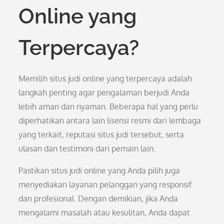
Online yang
Terpercaya?
Memilih situs judi online yang terpercaya adalah
langkah penting agar pengalaman berjudi Anda
lebih aman dan nyaman. Beberapa hal yang perlu
diperhatikan antara lain lisensi resmi dari lembaga
yang terkait, reputasi situs judi tersebut, serta
ulasan dan testimoni dari pemain lain.
Pastikan situs judi online yang Anda pilih juga
menyediakan layanan pelanggan yang responsif
dan profesional. Dengan demikian, jika Anda
mengalami masalah atau kesulitan, Anda dapat