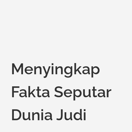
Menyingkap
Fakta Seputar
Dunia Judi