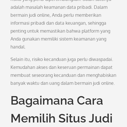
adalah masalah keamanan data pribadi. Dalam
bermain judi online, Anda perlu memberikan
informasi pribadi dan data keuangan, sehingga
penting untuk memastikan bahwa platform yang
Anda gunakan memiliki sistem keamanan yang
handal.
Selain itu, risiko kecanduan juga perlu diwaspadai.
Kemudahan akses dan keseruan permainan dapat
membuat seseorang kecanduan dan menghabiskan
banyak waktu dan uang dalam bermain judi online.
Bagaimana Cara
Memilih Situs Judi