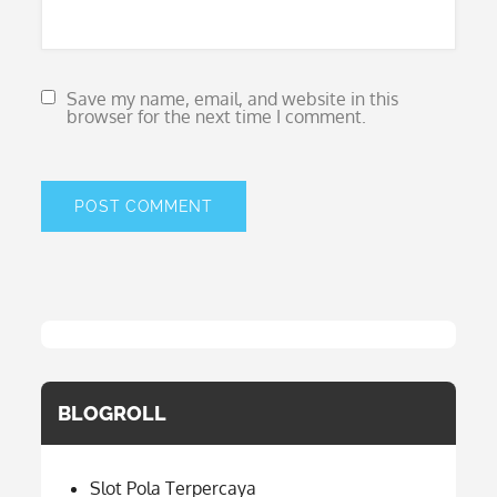
Save my name, email, and website in this
browser for the next time I comment.
BLOGROLL
Slot Pola Terpercaya