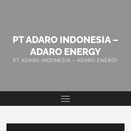
Skip
to
content
PT ADARO INDONESIA –
ADARO ENERGY
PT ADARO INDONESIA – ADARO ENERGY